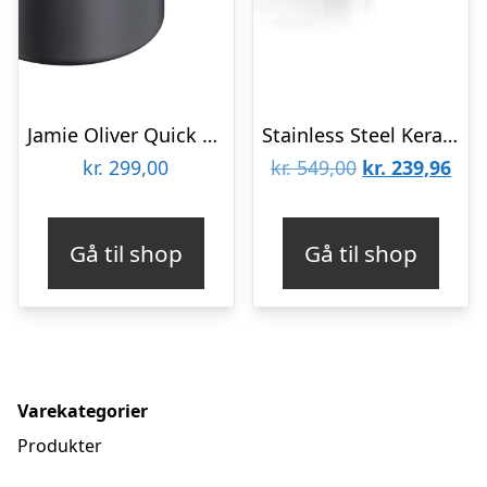
Jamie Oliver Quick & Easy Kasserolle
Stainless Steel Keramisk kasserolle – 1,1L
Den
De
kr.
299,00
kr.
549,00
kr.
239,96
oprindelige
aktu
pris
pris
Gå til shop
Gå til shop
var:
er:
kr. 549,00.
kr. 
Varekategorier
Produkter