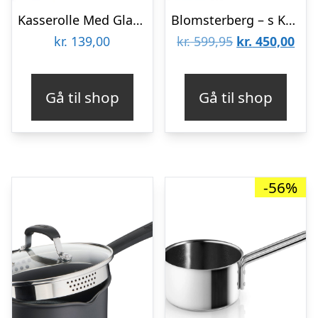
Kasserolle Med Glaslåg 1,8 L
Blomsterberg – s Kasserolle 1,5 liter kobber
Den
De
kr.
139,00
kr.
599,95
kr.
450,00
oprindelige
aktu
pris
pris
Gå til shop
Gå til shop
var:
er:
kr. 599,95.
kr. 
-56%