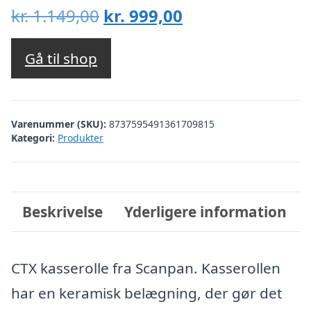
Den
Den
kr.
1.149,00
kr.
999,00
oprindelige
aktuelle
pris
pris
Gå til shop
var:
er:
kr. 1.149,00.
kr. 999,00.
Varenummer (SKU):
8737595491361709815
Kategori:
Produkter
Beskrivelse
Yderligere information
CTX kasserolle fra Scanpan. Kasserollen
har en keramisk belægning, der gør det