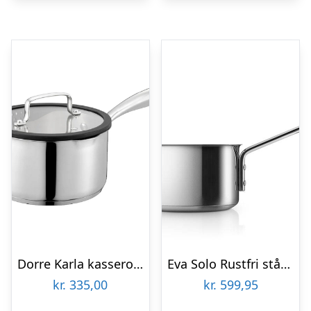
Dorre Karla kasserolle med glaslåg 2 liter 18 cm
Eva Solo Rustfri stål med keramisk belægning kasserolle 1,1 l : Erling Christensen Møbler
kr.
335,00
kr.
599,95