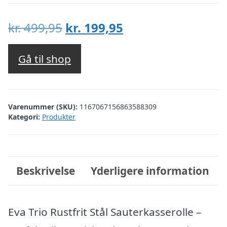
Den
Den
kr.
499,95
kr.
199,95
oprindelige
aktuelle
pris
pris
Gå til shop
var:
er:
kr. 499,95.
kr. 199,95.
Varenummer (SKU):
1167067156863588309
Kategori:
Produkter
Beskrivelse
Yderligere information
Eva Trio Rustfrit Stål Sauterkasserolle –