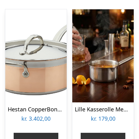
Hestan CopperBond kasserolle 22 cm.
Lille Kasserolle Med Hældetud 3-lags 75×40 Mm
kr.
3.402,00
kr.
179,00