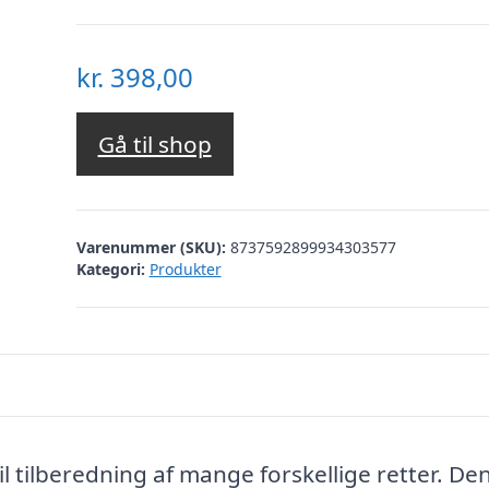
kr.
398,00
Gå til shop
Varenummer (SKU):
8737592899934303577
Kategori:
Produkter
l tilberedning af mange forskellige retter. De